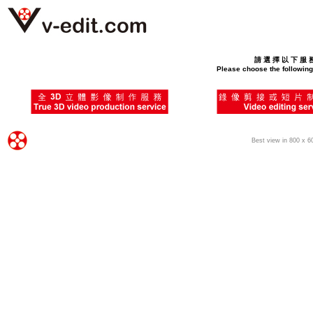
請 選 擇 以 下 服 
Please choose the followin
Best view in 800 x 6